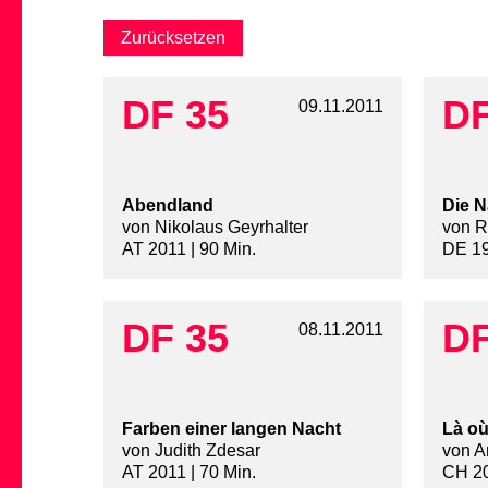
DF 35
DF
09.11.2011
Abendland
Die N
von Nikolaus Geyrhalter
von R
AT 2011 | 90 Min.
DE 19
DF 35
DF
08.11.2011
Farben einer langen Nacht
Là o
von Judith Zdesar
von A
AT 2011 | 70 Min.
CH 20