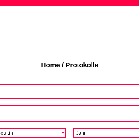
Skip
to
content
Home
/
Protokolle
eur:in
Jahr