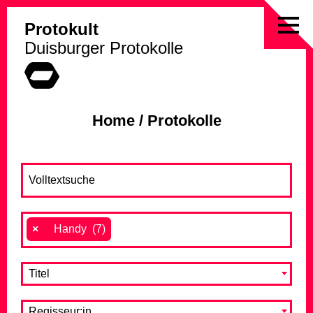
Protokult
Skip
Duisburger Protokolle
to
content
Home
/
Protokolle
×
Handy (7)
Titel
Regisseur:in