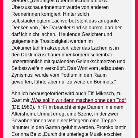
werden: „Derartiges Übermenschentum bzw.
Überzuschauerinnentum wurde von anderen
Rednerinnen korrigiert: Hinter solch
selbstauferlegtem Lachverbot steht das arrogante
Denken von ‚Die Darsteller sind so dumm, darüber
darf ich nicht lachen.‘ Heulende Gesichter und
gutgemeinte Trostlosigkeit werden im
Dokumentarfilm akzeptiert, aber das Lachen ist in
den Dokfilmzuschauerinnenkörpern scheinbar
unzertrennlich mit quälenden Gelenkschmerzen und
Selbstzweifeln verknüpft. Das Wort vom ‚adäquaten
Zynismus‘ wurde vom Podium in den Raum
geworfen, führte aber nur zu weiteren Bonmots.“
Ähnlich herausgefordert wird auch Elfi Mikesch, zu
Gast mit
„Was soll’n wir denn machen ohne den Tod“
(DE 1980). Ihr Film besucht einige Damen in einem
Altersheim. Unmut erregt eine Szene, in der zwei
Bewohnerinnen von einer Pflegerin eine Treppe
hinunter in den Garten geführt werden. Protokollantin
Corinna Belz: „Durch die unterlegte Musik erschien