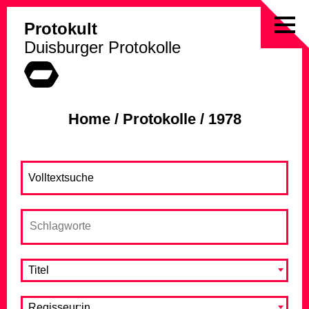
Protokult
Skip
Duisburger Protokolle
to
content
Home
/
Protokolle
/
1978
Titel
Regisseur:in