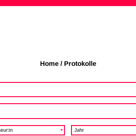
Skip
to
content
Home
/
Protokolle
eur:in
Jahr