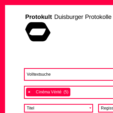
Protokult
Duisburger Protokolle
×
Cinéma Vérité (5)
Titel
Regiss