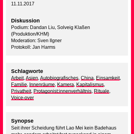
11.11.2017
Diskussion
Podium: Dandan Liu, Solveig Klaßen
(Produktion/KHM)
Moderation: Sven Ilgner
Protokoll: Jan Harms
Schlagworte
Arbeit
,
Asien
,
Autobiografisches
,
China
,
Einsamkeit
,
Familie
,
Innenräume
,
Kamera
,
Kapitalismus
,
Privatheit
,
Protagonist:innenverhältnis
,
Rituale
,
Voice-over
Synopse
Seit ihrer Scheidung führt Lao Mei kein Badehaus