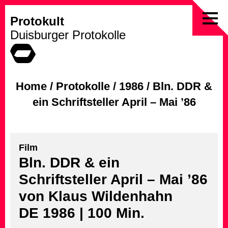
Protokult
Skip
Duisburger Protokolle
to
content
Home
/
Protokolle
/
1986
/
Bln. DDR &
ein Schriftsteller April – Mai ’86
Film
Bln. DDR & ein
Schriftsteller April – Mai ’86
von Klaus Wildenhahn
DE 1986 | 100 Min.