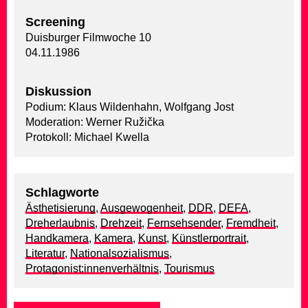
Screening
Duisburger Filmwoche 10
04.11.1986
Diskussion
Podium: Klaus Wildenhahn, Wolfgang Jost
Moderation: Werner Ružička
Protokoll: Michael Kwella
Schlagworte
Ästhetisierung
,
Ausgewogenheit
,
DDR
,
DEFA
,
Dreherlaubnis
,
Drehzeit
,
Fernsehsender
,
Fremdheit
,
Handkamera
,
Kamera
,
Kunst
,
Künstlerportrait
,
Literatur
,
Nationalsozialismus
,
Protagonist:innenverhältnis
,
Tourismus