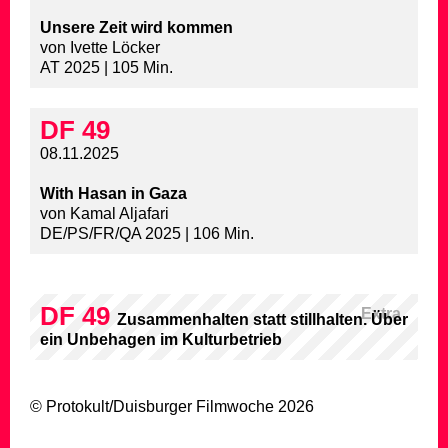
Unsere Zeit wird kommen
von Ivette Löcker
AT 2025 | 105 Min.
DF 49
08.11.2025
With Hasan in Gaza
von Kamal Aljafari
DE/PS/FR/QA 2025 | 106 Min.
DF 49
Extra
Zusammenhalten statt stillhalten. Über
ein Unbehagen im Kulturbetrieb
© Protokult/
Duisburger Filmwoche
2026