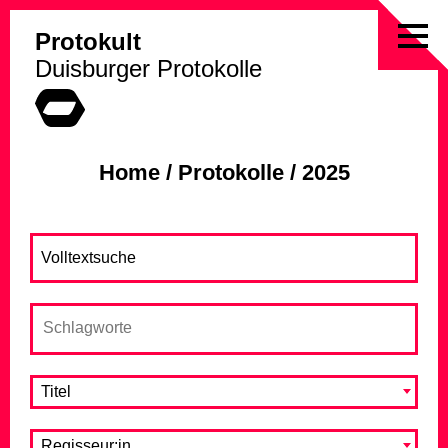
Protokult
Skip
Duisburger Protokolle
to
content
Home
/
Protokolle
/
2025
Titel
Regisseur:in