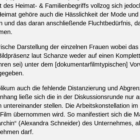
des Heimat- & Familienbegriffs vollzog sich jedoch 
eimat gehöre auch die Hässlichkeit der Mode un
und das daran anschließende Fluchtbedürfnis, da
men.
trische Darstellung der einzelnen Frauen wobei das 
ildpräsenz laut Schanze weder auf einen Komplet
̈hren sei) unter dem [dokumentarfilmtypischen] Vo
sgegeben.
kum auch die fehlende Distanzierung und Abgrenz
nhang ließe sich die in der Diskussionsrunde nur
 untereinander stellen. Die Arbeitskonstellation im 
Film übernommen wird. So manifestiert sich die Ma
iarchin“ (Alexandra Schneider) des Unternehmes, als
nnehmen darf.