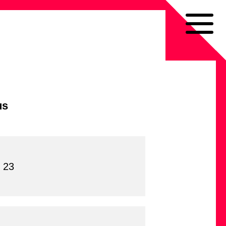
us
 23