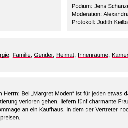
Podium: Jens Schanze
Moderation: Alexandr
Protokoll: Judith Keil
rgie
,
Familie
,
Gender
,
Heimat
,
Innenräume
,
Kame
 Herrn: Bei „Margret Moden“ ist für jeden etwas da
ntierung verloren gehen, liefern fünf charmante Frau
Hommage an ein Kaufhaus, in dem der Vertreter no
preisen.