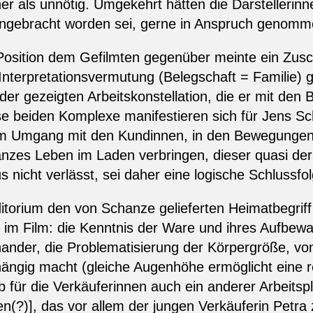
 als unnötig. Umgekehrt hätten die Darstellerinn
ngebracht worden sei, gerne in Anspruch genomm
 Position dem Gefilmten gegenüber meinte ein Zusc
e Interpretationsvermutung (Belegschaft = Familie)
 der gezeigten Arbeitskonstellation, die er mit den
se beiden Komplexe manifestieren sich für Jens Sc
 im Umgang mit den Kundinnen, in den Bewegung
ganzes Leben im Laden verbringen, dieser quasi de
 nicht verlässt, sei daher eine logische Schlussfo
itorium den von Schanze gelieferten Heimatbegrif
 im Film: die Kenntnis der Ware und ihres Aufbew
nder, die Problematisierung der Körpergröße, von
ängig macht (gleiche Augenhöhe ermöglicht eine
 für die Verkäuferinnen auch ein anderer Arbeitspl
en(?)], das vor allem der jungen Verkäuferin Petr