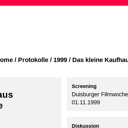
Skip
to
content
ome
/
Protokolle
/
1999
/
Das kleine Kaufha
Screening
aus
Duisburger Filmwoche
01.11.1999
e
Diskussion