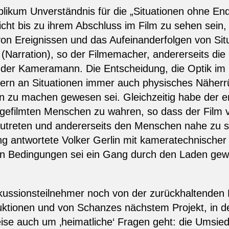
likum Unverständnis für die „Situationen ohne E
t bis zu ihrem Abschluss im Film zu sehen sein, so 
t von Ereignissen und das Aufeinanderfolgen von Sit
n (Narration), so der Filmemacher, andererseits die 
 der Kameramann. Die Entscheidung, die Optik im F
̈hern an Situationen immer auch physisches Näher
en zu machen gewesen sei. Gleichzeitig habe der 
gefilmten Menschen zu wahren, so dass der Film v
kzutreten und andererseits den Menschen nahe zu 
g antwortete Volker Gerlin mit kameratechnischer P
n Bedingungen sei ein Gang durch den Laden gew
kussionsteilnehmer noch von der zurückhaltenden
uktionen und von Schanzes nächstem Projekt, in 
ise auch um ‚heimatliche‘ Fragen geht: die Umsie