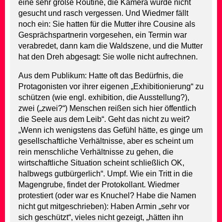
eine sehr große Routine, die Kamera wurde nicht
gesucht und rasch vergessen. Und Wiedmer fällt
noch ein: Sie hatten für die Mutter ihre Cousine als
Gesprächspartnerin vorgesehen, ein Termin war
verabredet, dann kam die Waldszene, und die Mutter
hat den Dreh abgesagt: Sie wolle nicht aufrechnen.
Aus dem Publikum: Hatte oft das Bedürfnis, die
Protagonisten vor ihrer eigenen „Exhibitionierung“ zu
schützen (wie engl. exhibition, die Ausstellung?),
zwei („zwei?“) Menschen reißen sich hier öffentlich
die Seele aus dem Leib“. Geht das nicht zu weit?
„Wenn ich wenigstens das Gefühl hätte, es ginge um
gesellschaftliche Verhältnisse, aber es scheint um
rein menschliche Verhältnisse zu gehen, die
wirtschaftliche Situation scheint schließlich OK,
halbwegs gutbürgerlich“. Umpf. Wie ein Tritt in die
Magengrube, findet der Protokollant. Wiedmer
protestiert (oder war es Knuchel? Habe die Namen
nicht gut mitgeschrieben): Haben Armin „sehr vor
sich geschützt“, vieles nicht gezeigt, „hätten ihn