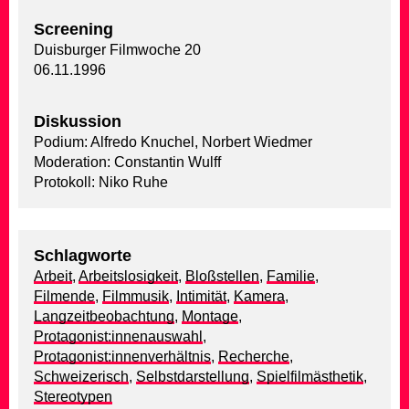
Screening
Duisburger Filmwoche 20
06.11.1996
Diskussion
Podium: Alfredo Knuchel, Norbert Wiedmer
Moderation: Constantin Wulff
Protokoll: Niko Ruhe
Schlagworte
Arbeit
,
Arbeitslosigkeit
,
Bloßstellen
,
Familie
,
Filmende
,
Filmmusik
,
Intimität
,
Kamera
,
Langzeitbeobachtung
,
Montage
,
Protagonist:innenauswahl
,
Protagonist:innenverhältnis
,
Recherche
,
Schweizerisch
,
Selbstdarstellung
,
Spielfilmästhetik
,
Stereotypen