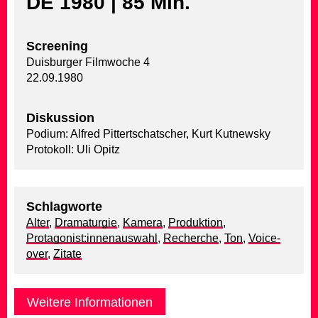
DE 1980 | 85 Min.
Screening
Duisburger Filmwoche 4
22.09.1980
Diskussion
Podium: Alfred Pittertschatscher, Kurt Kutnewsky
Protokoll: Uli Opitz
Schlagworte
Alter
,
Dramaturgie
,
Kamera
,
Produktion
,
Protagonist:innenauswahl
,
Recherche
,
Ton
,
Voice-
over
,
Zitate
Weitere Informationen