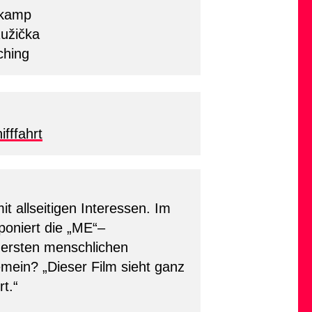
mkamp
žička
ching
ifffahrt
t allseitigen Interessen. Im
poniert die „ME“–
 ersten menschlichen
mein? „Dieser Film sieht ganz
t.“