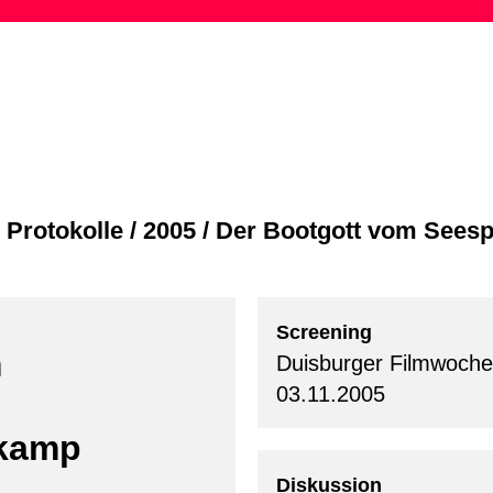
Skip
to
content
/
Protokolle
/
2005
/
Der Bootgott vom Seesp
Screening
m
Duisburger Filmwoche
03.11.2005
mkamp
Diskussion