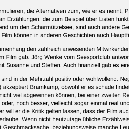
rmulieren, die Alternativen zum, wie er es nennt,
 Erzählungen, die zum Beispiel über Listen funkt
end um den Scharmützelsee, sind auch andere Ges
Film können in anderen Geschichten auch Hauptfi
ammenhang den zahlreich anwesenden Mitwirkenden
dem Film gab. Jörg Wenke vom Seesportclub antwort
mit Susanne und Steffen. Auch finanziell gab es ei
sind in der Mehrzahl positiv oder wohlwollend. Neg
t“ ) akzeptiert Bramkamp, obwohl er es schade finde
nicht viel abgewinnen können, bei einer zweiten R
oder, noch besser, vielleicht sogar einmal real und
 will er die Kritik gelten lassen, dass der Film au
erlaube. Wenn nicht heutzutage übliche Erzählwei
eicht Geschmacksache, beziehungsweise manche Leu