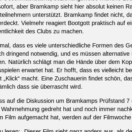
sofort, aber Bramkamp sieht hier absolut keinen Ra
eilnehmern unterstützt. Bramkamp findet nicht, d
erdeckt. Vielmehr reagiert Bootgott praktisch auf e
ffentlichkeit des Clubs zu machen.
mal, dass es viele unterschiedliche Formen des Ge
h dringend notwendig, und es müssen alternative
en. Natürlich schlägt man die Hände über dem 
spielen erwartet hat. Er hofft, dass es vielleicht
t „Klick“ macht. Eine Zuschauerin findet schön, d
ämlich dass sie überrascht wird.
s auf die Diskussion um Bramkamps Prüfstand 7 (
und Wahrnehmung gedreht hat und noch immer nachk
m Film aufgemacht hat, werden auf der Filmwoche 
 lesen: „Dieser Film sieht ganz anders aus, als de