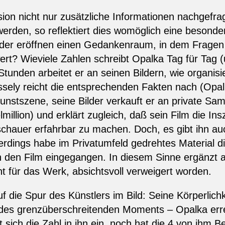
ion nicht nur zusätzliche Informationen nachgefrag
rden, so reflektiert dies womöglich eine besonder
ilder eröffnen einen Gedankenraum, in dem Fragen
ert? Wieviele Zahlen schreibt Opalka Tag für Tag 
Stunden arbeitet er an seinen Bildern, wie organisie
ely reicht die entsprechenden Fakten nach (Opalka
Kunstszene, seine Bilder verkauft er an private 
elmillion) und erklärt zugleich, daß sein Film die I
schauer erfahrbar zu machen. Doch, es gibt ihn a
lerdings habe im Privatumfeld gedrehtes Material d
 in den Film eingegangen. In diesem Sinne ergänzt 
nt für das Werk, absichtsvoll verweigert worden.
 die Spur des Künstlers im Bild: Seine Körperlich
 des grenzüberschreitenden Moments – Opalka err
sich die Zahl in ihn ein, noch hat die 4 von ihm Be