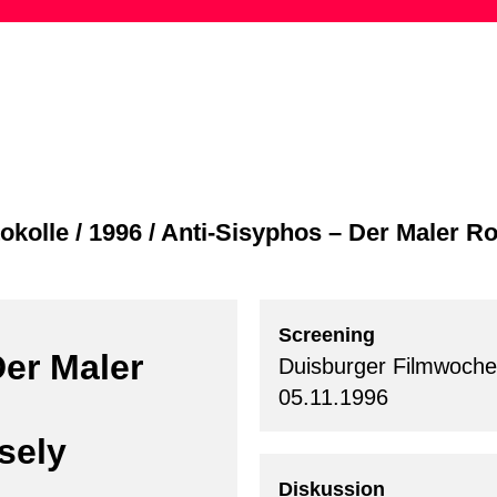
Skip
to
content
okolle
/
1996
/
Anti-Sisyphos – Der Maler R
Screening
Der Maler
Duisburger Filmwoche
05.11.1996
sely
Diskussion