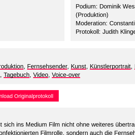
Podium: Dominik Wess
(Produktion)
Moderation: Constanti
Protokoll: Judith Kling
roduktion
,
Fernsehsender
,
Kunst
,
Künstlerportrait
,
,
Tagebuch
,
Video
,
Voice-over
load Originalprotokoll
 sich ins Medium Film nicht ohne weiteres übertr
nfektionierten Filmrolle, sondern auch die Fernseh