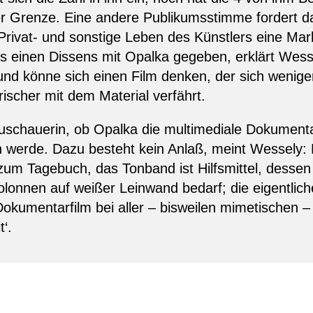
der Grenze. Eine andere Publikumsstimme fordert d
, Privat- und sonstige Leben des Künstlers eine Ma
es einen Dissens mit Opalka gegeben, erklärt Wess
 und könne sich einen Film denken, der sich weniger
erischer mit dem Material verfährt.
Zuschauerin, ob Opalka die multimediale Dokumenta
werde. Dazu besteht kein Anlaß, meint Wessely: 
h zum Tagebuch, das Tonband ist Hilfsmittel, dess
olonnen auf weißer Leinwand bedarf; die eigentlic
r Dokumentarfilm bei aller – bisweilen mimetischen
t‘.