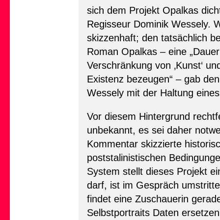
sich dem Projekt Opalkas dic
Regisseur Dominik Wessely. Wi
skizzenhaft; den tatsächlich b
Roman Opalkas – eine „Dauerm
Verschränkung von ‚Kunst‘ und 
Existenz bezeugen“ – gab denn
Wessely mit der Haltung eine
Vor diesem Hintergrund rechtf
unbekannt, es sei daher notwe
Kommentar skizzierte historis
poststalinistischen Bedingungen
System stellt dieses Projekt e
darf, ist im Gespräch umstrit
findet eine Zuschauerin gerade
Selbstportraits Daten ersetzen