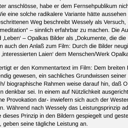
hter anschlösse, habe er dem Fernsehpublikum nic
e eine solche radikalere Variante hätte aussehen 
eschrittenen Weg beschreibt Wessely als Versuch, 
editation“ – sinnlich erfahrbar zu machen. Die A
‚Leben‘ – Opalkas Bilder als „Dokumente, die die 
 auch den Anlaß zum Film: Durch die Bilder neugie
s ‚interessierten Laien‘ dem Menschen/Werk Opalk
ertigt er den Kommentartext im Film: Dem breiten P
ndig gewesen, ein sachliches Grundwissen seiner 
ch/ biographische Rahmen weise darauf hin, daß O
 denkbar sei. In einem auf Nützlichkeit ausgericht
ine Provokation dar- inwiefern sich auch der Westen
ten. Während nach Wessely das Leistungsprinzip ad
 dieses Prinzip in den Bildern gespiegelt und geste
, geben seine tägliche Leistung an.