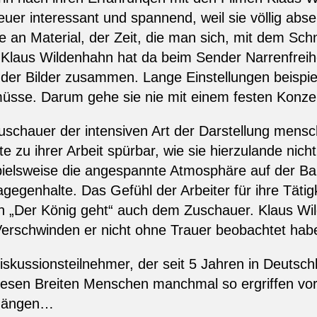
geheuer interessant und spannend, weil sie völlig ab
le an Material, der Zeit, die man sich, mit dem Sch
, Klaus Wildenhahn hat da beim Sender Narrenfrei
der Bilder zusammen. Lange Einstellungen beispiel
sse. Darum gehe sie nie mit einem festen Konzept
schauer der intensiven Art der Darstellung mensch
 zu ihrer Arbeit spürbar, wie sie hierzulande nich
ielsweise die angespannte Atmosphäre auf der Bau
gegenhalte. Das Gefühl der Arbeiter für ihre Tätig
in „Der König geht“ auch dem Zuschauer. Klaus Wil
Verschwinden er nicht ohne Trauer beobachtet hab
skussionsteilnehmer, der seit 5 Jahren in Deutsch
iesen Breiten Menschen manchmal so ergriffen vor 
rgängen…