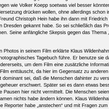
en wie Volker Koepp soetwas viel besser könnten.
dersetzung drücken wollen, ohne allerdings schon
 Freund Christoph Hein habe ihn dann mit Friedri
n Dresden gekannt habe. So sei schließlich das Pr
n. Seine anfängliche Skepsis gegen das Thema „
n Photos in seinem Film erklärte Klaus Wildenhah
hotographisches Tagebuch führe. Er benutze sie da
dererseits, um dem Film eine zusätzliche Informa
Film enttäuscht, da hier im Gegensatz zu anderen
rt dominant sei, daß die Menschen dahinter zu ve
ngeheuer erschwert. Später sei es dann etwas bes
ie Pausen hier nicht vermittelt. Die Menschen sei
namen nichts habe ändern können. Klaus Wildenha
 jene Reporter habe „anstechen“ und mit Fragen zum