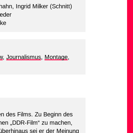
ahn, Ingrid Milker (Schnitt)
Leder
̈ke
ew
,
Journalismus
,
Montage
,
en des Films. Zu Beginn des
einen „DDR-Film“ zu machen,
überhinaus sei er der Meinung