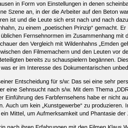
ausen in Form von Einstellungen in denen scheinbar 
r jene Szene an, in der die Arbeiter auf den Beton
en ist und die Leute sich erst nach und nach da
hahn, zu einem „poetischen Prinzip“ gemacht. Er 
r üblichen Fernsehnormen im Zusammenhang mit der
chauer den Vergleich mit Wildenhahns „Emden geh
wischen den Filmemachern und den Leuten vor der
Beteiligten bereits zu schauspielern begännen. Di
, was er im Interesse des Dokumentarischen unbeding
iner Entscheidung für s/w: Das sei eine sehr pers
eder eine Sehnsucht nach s/w. Mit dem Thema „DDR
der Einführung des Farbfernsehens habe er nicht a
n. Auch um kein „Kunstgewerbe“ zu produzieren. In
 ein Mittel, um Aufmerksamkeit und Phantasie der
erin nach ihren Erfahrunqen mit den Filmen Klaus W