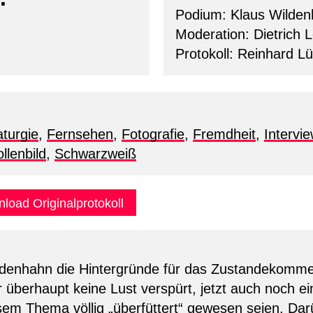
Podium: Klaus Wildenh
Moderation: Dietrich 
Protokoll: Reinhard Lu
turgie
,
Fernsehen
,
Fotografie
,
Fremdheit
,
Intervi
llenbild
,
Schwarzweiß
load Originalprotokoll
ldenhahn die Hintergründe für das Zustandekomm
überhaupt keine Lust verspürt, jetzt auch noch 
sem Thema völlig „überfüttert“ gewesen seien. Dar