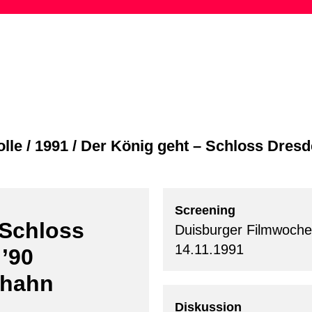
Skip
to
content
lle
/
1991
/
Der König geht – Schloss Dres
Screening
 Schloss
Duisburger Filmwoche
14.11.1991
’90
nhahn
.
Diskussion