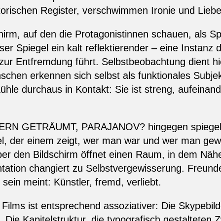
etorischen Register, verschwimmen Ironie und Lie
irm, auf den die Protagonistinnen schauen, als Sp
Spiegel ein kalt reflektierender – eine Instanz de
 zur Entfremdung führt. Selbstbeobachtung dient hie
chen erkennen sich selbst als funktionales Subjek
Kühle durchaus in Kontakt: Sie ist streng, aufeina
RN GETRÄUMT, PARAJANOV? hingegen spiegeln s
el, der einem zeigt, wer man war und wer man gewo
ber den Bildschirm öffnet einen Raum, in dem Nä
ntation changiert zu Selbstvergewisserung. Freun
ein meint: Künstler, fremd, verliebt.
Films ist entsprechend assoziativer: Die Skypebilde
 Die Kapitelstruktur, die typografisch gestalteten