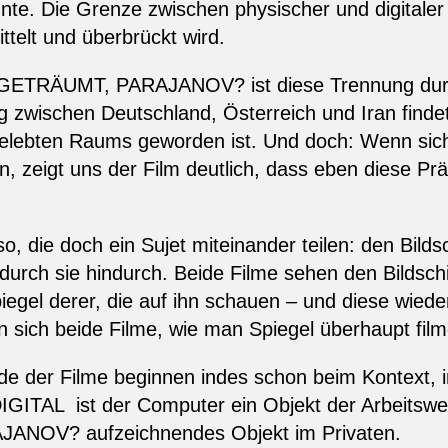
te. Die Grenze zwischen physischer und digitaler W
telt und überbrückt wird.
TRÄUMT, PARAJANOV? ist diese Trennung durch
 zwischen Deutschland, Österreich und Iran findet
elebten Raums geworden ist. Und doch: Wenn sich
en, zeigt uns der Film deutlich, dass eben diese 
o, die doch ein Sujet miteinander teilen: den Bilds
rch sie hindurch. Beide Filme sehen den Bildschir
piegel derer, die auf ihn schauen – und diese wied
en sich beide Filme, wie man Spiegel überhaupt fil
e der Filme beginnen indes schon beim Kontext, i
GITAL ist der Computer ein Objekt der Arbeitsw
OV? aufzeichnendes Objekt im Privaten.