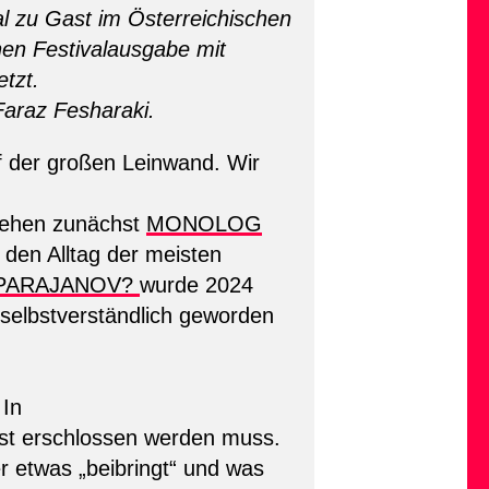
l zu Gast im Österreichischen
en Festivalausgabe mit
tzt.
Faraz Fesharaki.
f der großen Leinwand. Wir
sehen zunächst
MONOLOG
 den Alltag der meisten
 PARAJANOV?
wurde 2024
t selbstverständlich geworden
 In
st erschlossen werden muss.
 etwas „beibringt“ und was