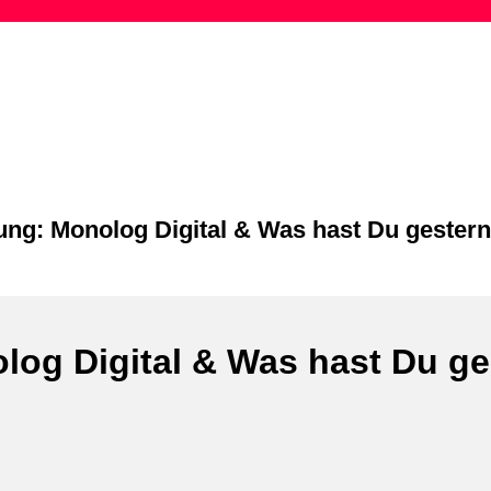
Skip
to
content
ung: Monolog Digital & Was hast Du gester
log Digital & Was hast Du ge