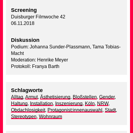
Screening
Duisburger Filmwoche 42
06.11.2018
Diskussion
Podium: Johanna Sunder-Plassmann, Tama Tobias-
Macht
Moderation: Henrike Meyer
Protokoll: Franya Barth
Schlagworte
Alltag
,
Armut
,
Ästhetisierung
,
Bloßstellen
,
Gender
,
Haltung
,
Installation
,
Inszenierung
,
Köln
,
NRW
,
Obdachlosigkeit
,
Protagonist:innenauswahl
,
Stadt
,
Stereotypen
,
Wohnraum