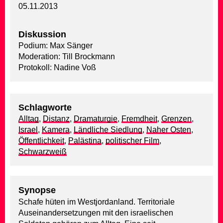
05.11.2013
Diskussion
Podium: Max Sänger
Moderation: Till Brockmann
Protokoll: Nadine Voß
Schlagworte
Alltag
,
Distanz
,
Dramaturgie
,
Fremdheit
,
Grenzen
,
Israel
,
Kamera
,
Ländliche Siedlung
,
Naher Osten
,
Öffentlichkeit
,
Palästina
,
politischer Film
,
Schwarzweiß
Synopse
Schafe hüten im Westjordanland. Territoriale
Auseinandersetzungen mit den israelischen