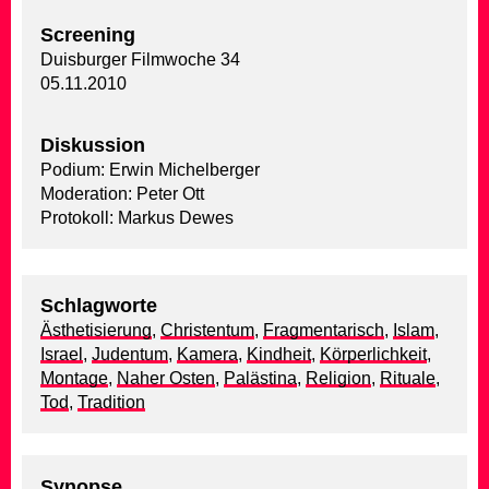
Screening
Duisburger Filmwoche 34
05.11.2010
Diskussion
Podium: Erwin Michelberger
Moderation: Peter Ott
Protokoll: Markus Dewes
Schlagworte
Ästhetisierung
,
Christentum
,
Fragmentarisch
,
Islam
,
Israel
,
Judentum
,
Kamera
,
Kindheit
,
Körperlichkeit
,
Montage
,
Naher Osten
,
Palästina
,
Religion
,
Rituale
,
Tod
,
Tradition
Synopse