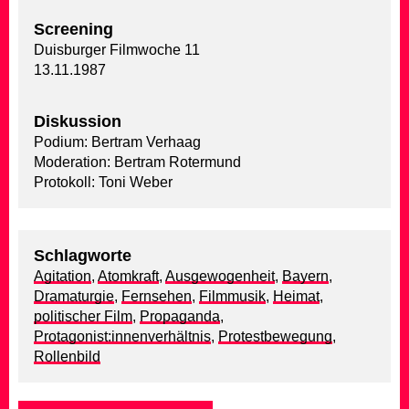
Screening
Duisburger Filmwoche 11
13.11.1987
Diskussion
Podium: Bertram Verhaag
Moderation: Bertram Rotermund
Protokoll: Toni Weber
Schlagworte
Agitation
,
Atomkraft
,
Ausgewogenheit
,
Bayern
,
Dramaturgie
,
Fernsehen
,
Filmmusik
,
Heimat
,
politischer Film
,
Propaganda
,
Protagonist:innenverhältnis
,
Protestbewegung
,
Rollenbild