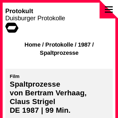
Protokult
Skip
Duisburger Protokolle
to
content
Home
/
Protokolle
/
1987
/
Spaltprozesse
Film
Spaltprozesse
von Bertram Verhaag,
Claus Strigel
DE 1987 | 99 Min.