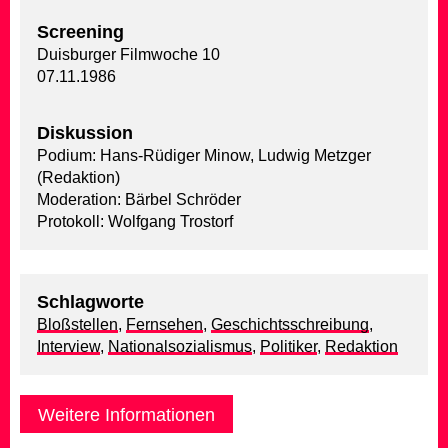
Screening
Duisburger Filmwoche 10
07.11.1986
Diskussion
Podium: Hans-Rüdiger Minow, Ludwig Metzger
(Redaktion)
Moderation: Bärbel Schröder
Protokoll: Wolfgang Trostorf
Schlagworte
Bloßstellen
,
Fernsehen
,
Geschichtsschreibung
,
Interview
,
Nationalsozialismus
,
Politiker
,
Redaktion
Weitere Informationen