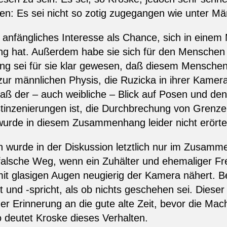
ben: Es sei nicht so zotig zugegangen wie unter M
anfängliches Interesse als Chance, sich in einem M
g hat. Außerdem habe sie sich für den Menschen N
ng sei für sie klar gewesen, daß diesem Menschen
 zur männlichen Physis, die Ruzicka in ihrer Kamer
 Daß der – auch weibliche – Blick auf Posen und de
bstinzenierungen ist, die Durchbrechung von Grenz
wurde in diesem Zusammenhang leider nicht erörte
wurde in der Diskussion letztlich nur im Zusamm
falsche Weg, wenn ein Zuhälter und ehemaliger Fr
mit glasigen Augen neugierig der Kamera nähert. B
t und -spricht, als ob nichts geschehen sei. Dieser
iner Erinnerung an die gute alte Zeit, bevor die Mach
o deutet Kroske dieses Verhalten.