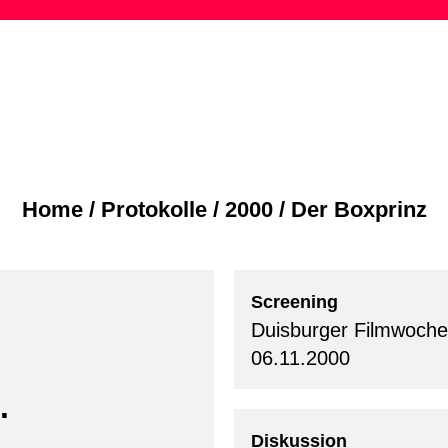
Skip
to
content
Home
/
Protokolle
/
2000
/
Der Boxprinz
Screening
Duisburger Filmwoche
06.11.2000
.
Diskussion