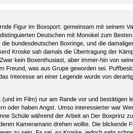
ernde Figur im Boxsport: gemeinsam mit seinem Vat
istinguierten Deutschen mit Monokel zum Besten
en die bundesdeutschen Boxringe, und die damalig
 Gerd Kroske sah damals die Übertragung der Käm
Zwar kein Boxenthusiast, aber immer-hin von sein
nem Freund, was aus Grupe geworden sei. Puffbesitz
as Interesse an einer Legende wurde von derartig
(und im Film) nur am Rande vor und bestätigen le
ern oder haben Angst. Umso interessierter war We
nne Schüle während der Arbeit an Der Boxprinz zu
nderen Kameramann drehen wollte. Die blickende F
sen zu sein. Es sei, so Kroske, jedoch sehr schne