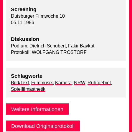
Screening
Duisburger Filmwoche 10
05.11.1986
Diskussion
Podium: Dietrich Schubert, Fakir Baykut
Protokoll: WOLFGANG TROSTORF
Schlagworte
Bild/Text
,
Filmmusik
,
Kamera
,
NRW
,
Ruhrgebiet
,
Spielfilmästhetik
Weitere Informationen
Download Originalprotokoll