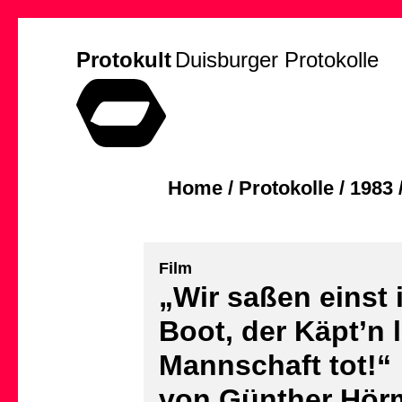
Protokult
Duisburger Protokolle
Home
/
Protokolle
/
1983
Film
„Wir saßen einst 
Boot, der Käpt’n l
Mannschaft tot!“
von Günther Hör