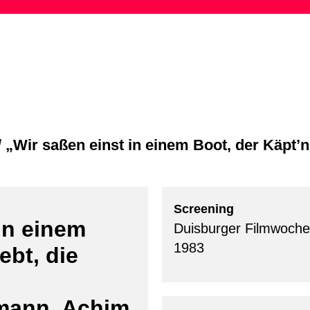
Skip
to
content
/
„Wir saßen einst in einem Boot, der Käpt’n 
Screening
in einem
Duisburger Filmwoche
1983
ebt, die
mann, Achim