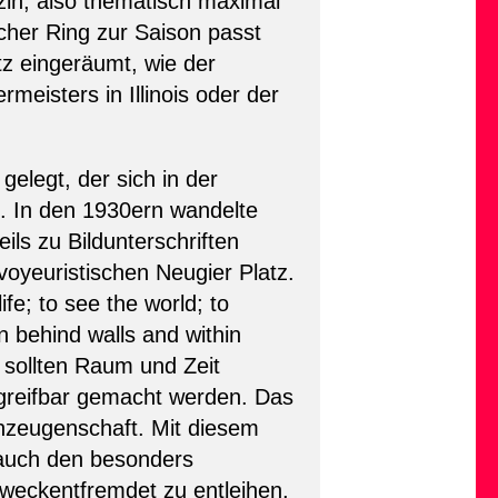
zin, also thematisch maximal
lcher Ring zur Saison passt
tz eingeräumt, wie der
eisters in Illinois oder der
elegt, der sich in der
. In den 1930ern wandelte
eils zu Bildunterschriften
oyeuristischen Neugier Platz.
e; to see the world; to
n behind walls and within
sollten Raum und Zeit
 greifbar gemacht werden. Das
enzeugenschaft. Mit diesem
 auch den besonders
zweckentfremdet zu entleihen,