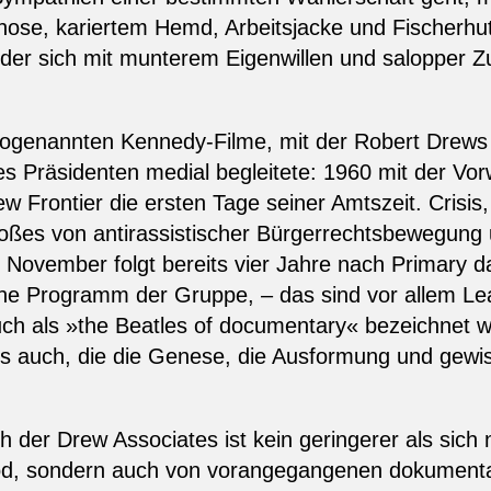
atzhose, kariertem Hemd, Arbeitsjacke und Fischer
, der sich mit munterem Eigenwillen und salopper 
r sogenannten Kennedy-Filme, mit der Robert Drews
s Präsidenten medial begleitete: 1960 mit der Vorw
w Frontier die ersten Tage seiner Amtszeit. Crisis,
es von antirassistischer Bürgerrechtsbewegung 
 November folgt bereits vier Jahre nach Primary 
sche Programm der Gruppe, – das sind vor allem L
uch als »the Beatles of documentary« bezeichnet 
es auch, die die Genese, die Ausformung und gewi
der Drew Associates ist kein geringerer als sich n
od, sondern auch von vorangegangenen dokumentar