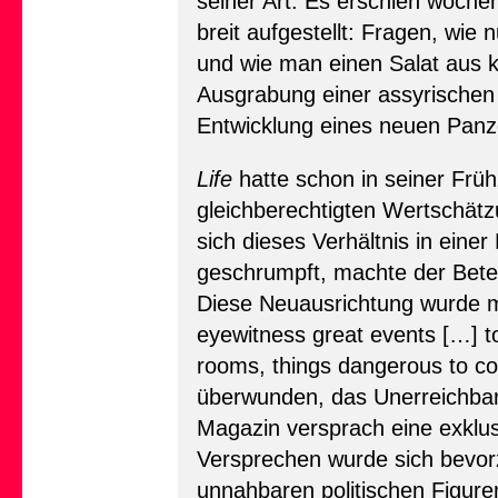
seiner Art. Es erschien wöche
breit aufgestellt: Fragen, wie
und wie man einen Salat aus k
Ausgrabung einer assyrischen T
Entwicklung eines neuen Panz
Life
hatte schon in seiner Früh
gleichberechtigten Wertschät
sich dieses Verhältnis in einer 
geschrumpft, machte der Beteu
Diese Neuausrichtung wurde mit
eyewitness great events […] to
rooms, things dangerous to c
überwunden, das Unerreichbare
Magazin versprach eine exklus
Versprechen wurde sich bevor
unnahbaren politischen Figure