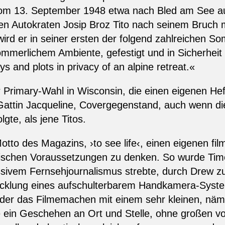
vom 13. September 1948 etwa nach Bled am See aus
hen Autokraten Josip Broz Tito nach seinem Bruch 
 wird er in seiner ersten der folgend zahlreichen S
-sommerlichem Ambiente, gefestigt und in Sicherheit
ys and plots in privacy of an alpine retreat.«
Primary-Wahl in Wisconsin, die einen eigenen Heft
 Gattin Jacqueline, Covergegenstand, auch wenn di
lgte, als jene Titos.
tto des Magazins, ›to see life‹, einen eigenen fi
hnischen Voraussetzungen zu denken. So wurde Time
sivem Fernsehjournalismus strebte, durch Drew zu
wicklung eines aufschulterbarem Handkamera-Syst
er das Filmemachen mit einem sehr kleinen, näm
 ein Geschehen an Ort und Stelle, ohne großen v