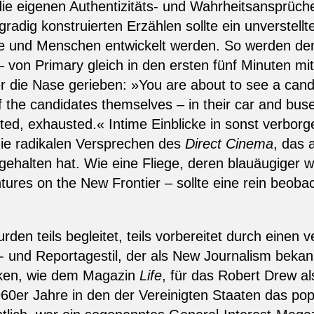
ie eigenen Authentizitäts- und Wahrheitsansprüch
adig konstruierten Erzählen sollte ein unverstellte
inge und Menschen entwickelt werden. So werden d
 – von Primary gleich in den ersten fünf Minuten m
die Nase gerieben: »You are about to see a candid
f the candidates themselves – in their car and bus
ted, exhausted.« Intime Einblicke in sonst verbor
die radikalen Versprechen des
Direct Cinema
, das 
gehalten hat. Wie eine Fliege, deren blauäugiger w
ntures on the New Frontier – sollte eine rein beo
rden teils begleitet, teils vorbereitet durch einen
- und Reportagestil, der als New Journalism bekan
tiken, wie dem Magazin
Life
, für das Robert Drew al
960er Jahre in den der Vereinigten Staaten das p