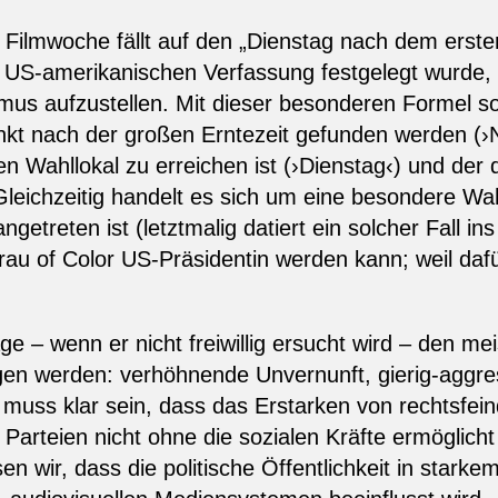
r Filmwoche fällt auf den „Dienstag nach dem ers
der US-amerikanischen Verfassung festgelegt wurde,
us aufzustellen. Mit dieser besonderen Formel soll
kt nach der großen Erntezeit gefunden werden (›
ahllokal zu erreichen ist (›Dienstag‹) und der dabe
leichzeitig handelt es sich um eine besondere Wah
getreten ist (letztmalig datiert ein solcher Fall i
rau of Color US-Präsidentin werden kann; weil dafü
e – wenn er nicht freiwillig ersucht wird – den me
gen werden: verhöhnende Unvernunft, gierig-aggre
 muss klar sein, dass das Erstarken von rechtsfeind
Parteien nicht ohne die sozialen Kräfte ermöglich
ssen wir, dass die politische Öffentlichkeit in star