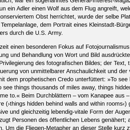
ntlich, war ein sogenanntes General-Interest-Maga
 nun ein Adler einen Wolf aus dem Flug angreift, we
onserviertem Obst herrichtet, wurde der selbe Pla
empelanlage, dem Portrait eines Kleinstadt-Bürgerm
ers durch die U.S. Army.
zeit einen besonderen Fokus auf Fotojournalismus g
zung und Behandlung von Wort und Bild ausdrückte
Privilegierung des fotografischen Bildes; der Text, t
erung von unmittelbarer Anschaulichkeit und der v
 dem prophetischen Credo unterfüttert: »To see lif
 see things thousands of miles away, things hidde
ome to.« Beim Durchblättern – vom Kanapee aus – 
 (›things hidden behind walls and within rooms‹)
ive und gleichzeitig lebendig-vitale Form der Aug
zugt Personen des öffentlichen Lebens genähert;
n. Um die Fliegen-Metapher an dieser Stelle kurz 