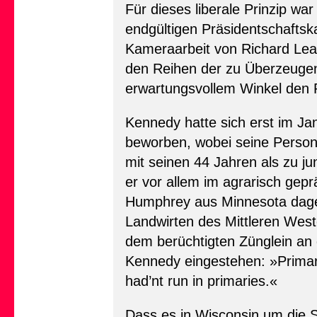
Für dieses liberale Prinzip wa
endgültigen Präsidentschaftska
Kameraarbeit von Richard Leac
den Reihen der zu Überzeugend
erwartungsvollem Winkel den 
Kennedy hatte sich erst im Ja
beworben, wobei seine Person –
mit seinen 44 Jahren als zu ju
er vor allem im agrarisch gep
Humphrey aus Minnesota dagege
Landwirten des Mittleren Wes
dem berüchtigten Zünglein an
Kennedy eingestehen: »Primarie
had’nt run in primaries.«
Dass es in Wisconsin um die 