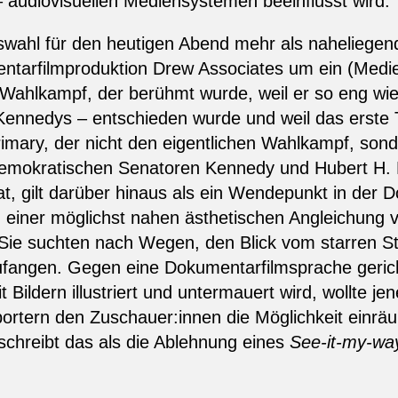
 audiovisuellen Mediensystemen beeinflusst wird.
uswahl für den heutigen Abend mehr als naheliegend
ntarfilmproduktion Drew Associates um ein (Med
ahlkampf, der berühmt wurde, weil er so eng wie 
ennedys – entschieden wurde und weil das erste T
rimary, der nicht den eigentlichen Wahlkampf, so
emokratischen Senatoren Kennedy und Hubert H.
 gilt darüber hinaus als ein Wendepunkt in der D
einer möglichst nahen ästhetischen Angleichung vo
 Sie suchten nach Wegen, den Blick vom starren St
angen. Gegen eine Dokumentarfilmsprache gerichte
 Bildern illustriert und untermauert wird, wollte
rtern den Zuschauer:innen die Möglichkeit einräu
schreibt das als die Ablehnung eines
See-it-my-wa