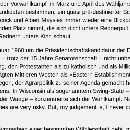
r der Vorwahlkampf im März und April des Wahljahre
ndidaten bestimmen, ein quasi prä-destinierter Sc
ock und Albert Maysles immer wieder eine Blickp
en Platz nimmt, die sich dicht unters Rednerpult s
Rednern unters Kinn schaut.
nuar 1960 um die Präsidentschaftskandidatur der 
 trotz der 15 Jahre Senatorenschaft – nicht unbedi
ng, den Protestanten als zu katholisch und als Mi
rägten Mittleren Westen als »Eastern Establishmen
n, der Agrarpolitik zu seiner Agenda gemacht hatt
tens. In Wisconsin als sogenanntem Swing-State –
 der Waage – konzentrierte sich der Wahlkampf: N
s are very risky. But, my judgement is, I never c
Sympathien einer bestimmten Wählerschaft geht, m