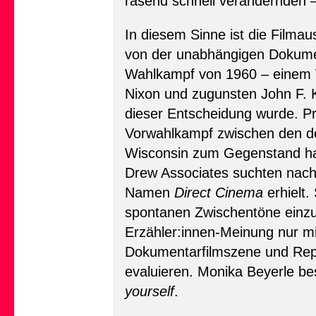
rasend schnell verändernden –
In diesem Sinne ist die Filma
von der unabhängigen Dokume
Wahlkampf von 1960 – einem W
Nixon und zugunsten John F. K
dieser Entscheidung wurde. P
Vorwahlkampf zwischen den d
Wisconsin zum Gegenstand hat,
Drew Associates suchten nach 
Namen
Direct Cinema
erhielt.
spontanen Zwischentöne einzuf
Erzähler:innen-Meinung nur mit
Dokumentarfilmszene und Repo
evaluieren. Monika Beyerle be
yourself
.