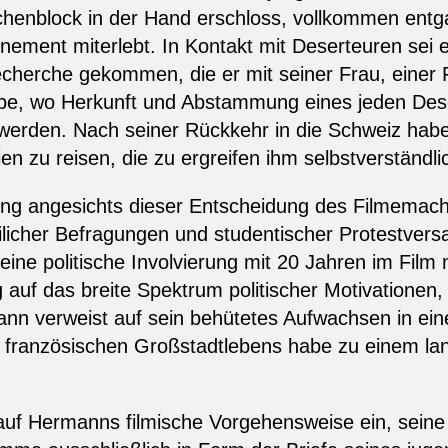
chenblock in der Hand erschloss, vollkommen entga
ement miterlebt. In Kontakt mit Deserteuren sei er
cherche gekommen, die er mit seiner Frau, einer 
e, wo Herkunft und Abstammung eines jeden Desert
 werden. Nach seiner Rückkehr in die Schweiz habe
 zu reisen, die zu ergreifen ihm selbstverständli
g angesichts dieser Entscheidung des Filmemache
ilicher Befragungen und studentischer Protestver
ine politische Involvierung mit 20 Jahren im Film 
auf das breite Spektrum politischer Motivationen, 
nn verweist auf sein behütetes Aufwachsen in einem
s französischen Großstadtlebens habe zu einem l
uf Hermanns filmische Vorgehensweise ein, seine