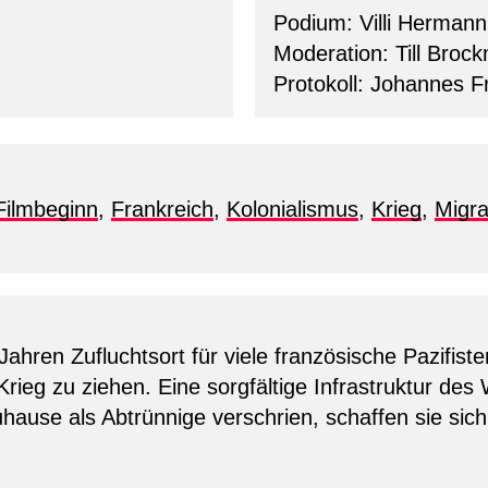
Podium: Villi Hermann
Moderation: Till Broc
Protokoll: Johannes F
Filmbeginn
,
Frankreich
,
Kolonialismus
,
Krieg
,
Migra
ahren Zufluchtsort für viele französische Pazifisten
 Krieg zu ziehen. Eine sorgfältige Infrastruktur des
hause als Abtrünnige verschrien, schaffen sie sich