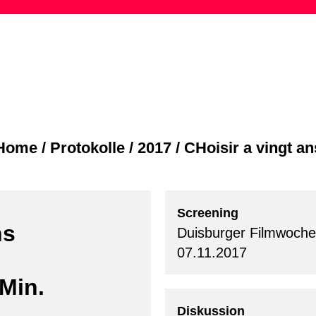
Skip
to
content
Home
/
Protokolle
/
2017
/
CHoisir a vingt an
Screening
ns
Duisburger Filmwoche
07.11.2017
Min.
Diskussion