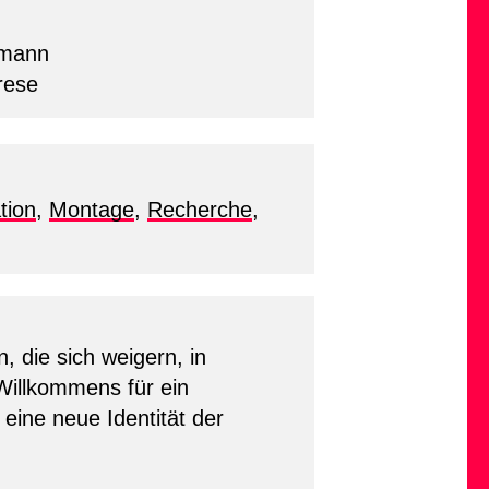
kmann
rese
tion
,
Montage
,
Recherche
,
, die sich weigern, in
 Willkommens für ein
 eine neue Identität der