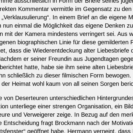
me ausschließlich in Form der Briefe seines juge
direkten Kommentar vermittle im Gegensatz zu den
„Verklausulierung“. In einem Brief an die eigene M
un einmal die Möglichkeit das eigene Denken zu fil
on mit der Kamera mindestens verringert sei. Aus
igenen biographischen Linie für diese gemilderten
et, dass die Wiederentdeckung alter Liebesbriefe
Nachdem er seiner Freundin aus Jugendtagen gege
 berichtet hatte, habe sie ihm seine alten Liebesbr
hn schließlich zu dieser filmischen Form bewogen. 
n der Heimat wohl kaum von all seinen Sorgen beri
 von Deserteuren unterschiedlichen Hintergrundes
ion unterliege einer strengen Organisation, ein Bil
eure und Verweigerer zeige. In Bezug auf den merkl
che Entscheidung fragt Brockmann nach der Motiva
tsfenster“ geöffnet habe. Hermann verneint, dass