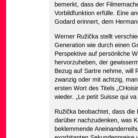
bemerkt, dass der Filmemacher
Vorbildfunktion erfülle. Eine
Godard erinnert, dem Hermann 
Werner Ružička stellt verschied
Generation wie durch einen G
Perspektive auf persönliche We
hervorzuheben, der gewisserma
Bezug auf Sartre nehme, will 
zwanzig oder mit achtzig, m
ersten Wort des Titels „CHoisi
wieder. „Le petit Suisse qui va
Ružička beobachtet, dass die 
darüber nachzudenken, was Ko
beklemmende Aneinanderreihun
exorbitanten Sekundenpreise v