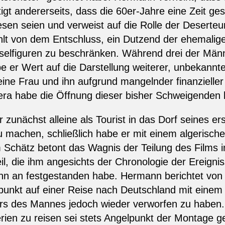
igt andererseits, dass die 60er-Jahre eine Zeit ges
sen seien und verweist auf die Rolle der Deserteu
ählt von dem Entschluss, ein Dutzend der ehemalig
sselfiguren zu beschränken. Während drei der Männ
er Wert auf die Darstellung weiterer, unbekannter
ne Frau und ihn aufgrund mangelnder finanzieller
a habe die Öffnung dieser bisher Schweigenden b
r zunächst alleine als Tourist in das Dorf seines e
u machen, schließlich habe er mit einem algerisc
chätz betont das Wagnis der Teilung des Films in
eil, die ihm angesichts der Chronologie der Ereigni
ginn an festgestanden habe. Hermann berichtet vo
tpunkt auf einer Reise nach Deutschland mit einem
ters des Mannes jedoch wieder verworfen zu hab
rien zu reisen sei stets Angelpunkt der Montage 