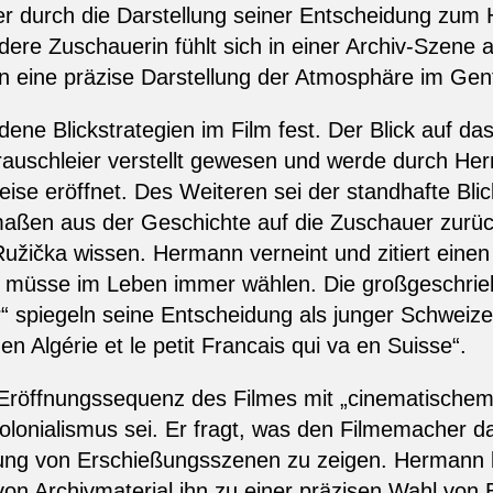
 durch die Darstellung seiner Entscheidung zum H
 andere Zuschauerin fühlt sich in einer Archiv-Sze
eine präzise Darstellung der Atmosphäre im Genf 
ene Blickstrategien im Film fest. Der Blick auf das
rauschleier verstellt gewesen und werde durch He
ise eröffnet. Des Weiteren sei der standhafte Blic
ßen aus der Geschichte auf die Zuschauer zurückf
Ružička wissen. Hermann verneint und zitiert einen
an müsse im Leben immer wählen. Die großgeschri
r“ spiegeln seine Entscheidung als junger Schweiz
 en Algérie et le petit Francais qui va en Suisse“.
Eröffnungssequenz des Filmes mit „cinematischem 
lonialismus sei. Er fragt, was den Filmemacher 
g von Erschießungsszenen zu zeigen. Hermann be
on Archivmaterial ihn zu einer präzisen Wahl von 