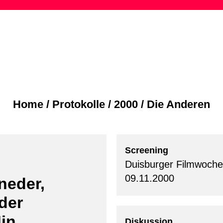
Skip
to
content
Home
/
Protokolle
/
2000
/
Die Anderen
Screening
Duisburger Filmwoche
09.11.2000
neder,
der
in.
Diskussion