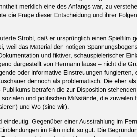
anntheit merklich eine des Anfangs war, zu versteh
e die Frage dieser Entscheidung und ihrer Folge
uterte Strobl, daß er ursprünglich einen Spielfilm
ei, weil das Material den nötigen Spannungsbogen
 Dokumentation und fiktiver, schauspielerischer E
agend dargestellt von Hermann lause – nicht die Gr
ende oder informative Einstreuungen fungierten, e
Zuschauer dennoch als problematisch. Die eher als 
 Publikums betrafen die zur Disposition stehende
en sozialen und politischen Mißstände, die zuweile
sieren) und Wo (sind wir).
und eindeutig. Gegenüber einer Ausstrahlung im Fer
blendungen im Film nicht so gut. Die Begründung