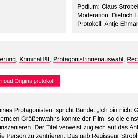
Podium: Claus Strobel
Moderation: Dietrich L
Protokoll: Antje Ehma
ierung
,
Kriminalität
,
Protagonist:innenauswahl
,
Rec
load Originalprotokoll
seines Protagonisten, spricht Bände. „Ich bin nicht G
illernden Größenwahns konnte der Film, so die ei
szenieren. Der Titel verweist zugleich auf das Anli
die Person zu zentrieren. Das gab Regisseur Strobl