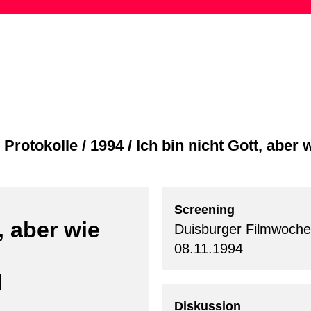
Skip
to
content
/
Protokolle
/
1994
/
Ich bin nicht Gott, aber 
Screening
, aber wie
Duisburger Filmwoche
08.11.1994
l
Diskussion