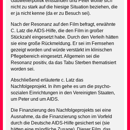
Gauweilerpolitik entstanden und Peter wollte sich
nicht zu stark auf die hiesige Situation beziehen, die
er ja nicht kenne (da er zu Besuch sei).
Nach der Resonanz auf den Film befragt, erwähnte
C. Latz die AIDS-Hilfe, die den Film in großer
Stückzahl eingesetzt habe. Durch den Verleih hätten
sie eine große Rückmeldung. Er sei im Fernsehen
gezeigt worden und würde verstärkt im klinischen
Pflegebereich eingesetzt. Allgemein sei die
Resonanz positiv, da das Tabu Sterben thematisiert
worden sei.
Abschließend erläuterte c. Latz das
Nachfolgeprojekt. In ihm gehe es um die psycho-
sozialen Einrichtungen in den Vereinigten Staaten,
um Peter und um AIDS.
Die Finanzierung des Nachfolgeprojekts sei eine
Ausnahme, da die Finanzierung schon im Vorfeld
durch die Deutsche AIDS-Hilfe gesichert sei (sie
hätten eine mündliche Zusage). Dieser Film, das