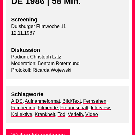
DE 1986 | 58 Min.
Screening
Duisburger Filmwoche 11
12.11.1987
Diskussion
Podium: Christoph Latz
Moderation: Bertram Rotermund
Protokoll: Ricarda Wojewski
Schlagworte
AIDS
,
Aufnahmeformat
,
Bild/Text
,
Fernsehen
,
Filmbeginn
,
Filmende
,
Freundschaft
,
Interview
,
Kollektive
,
Krankheit
,
Tod
,
Verleih
,
Video
Weitere Informationen