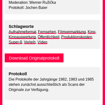
Moderation: Werner Ružička
Protokoll: Jochen Baier
Schlagworte
Aufnahmeformat
,
Fernsehen
,
Filmvermarktung
,
Kino
,
Kinoauswertung
,
Öffentlichkeit
,
Produktionskosten
,
Super-8
,
Verleih
,
Video
Download Originalprotokoll
Protokoll
Die Protokolle der Jahrgänge 1982, 1983 und 1985
stehen zunächst ausschließlich als Scans der
Originale zur Verfügung.